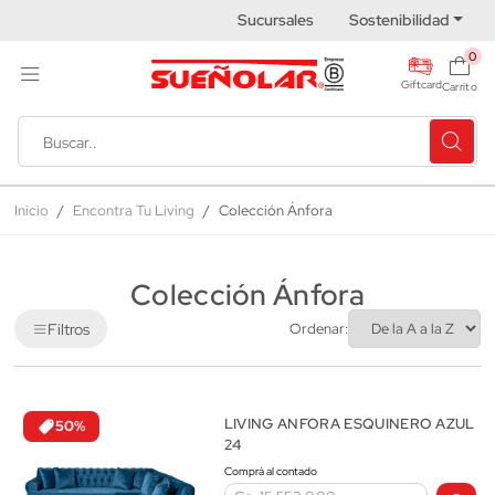
Sucursales
Sostenibilidad
0
Giftcard
Carrito
Inicio
Encontra Tu Living
Colección Ánfora
Colección Ánfora
Filtros
Ordenar:
LIVING ANFORA ESQUINERO AZUL
50%
24
Comprá al contado