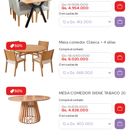
Gs. 9.908.000
Gs. 4.954.000
O en cuotas de
Mesa comedor Clásica + 4 sillas
50%
Comprá al contado
Gs. 16.040.000
Gs. 8.020.000
O en cuotas de
50%
MESA COMEDOR SIENE TABACO 20
Comprá al contado
Gs. 9.676.000
Gs. 4.838.000
O en cuotas de