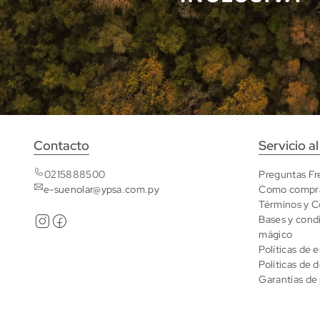
Contacto
Servicio al
0215888500
Preguntas Fr
e-suenolar@ypsa.com.py
Como compr
Términos y C
Bases y cond
mágico
Políticas de 
Políticas de 
Garantías de