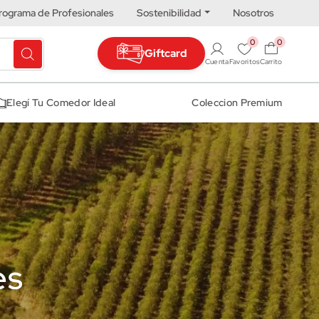
rograma de Profesionales
Sostenibilidad
Nosotros
0
0
Giftcard
Cuenta
Favoritos
Carrito
Elegí Tu Comedor Ideal
Coleccion Premium
es