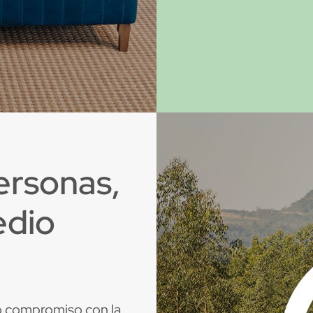
ersonas,
edio
 compromiso con la