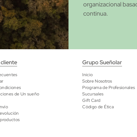
organizacional basada
continua.
 cliente
Grupo Sueñolar
ecuentes
Inicio
ar
Sobre Nosotros
ondiciones
Programa de Profesionales
iciones de Un sueño
Sucursales
Gift Card
envío
Código de Ética
devolución
 productos