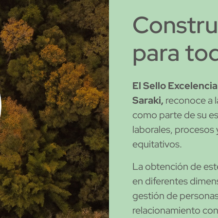
Constru
para to
El Sello Excelencia
Saraki,
reconoce a l
como parte de su es
laborales, procesos 
equitativos.
La obtención de este
en diferentes dimens
gestión de personas,
relacionamiento con