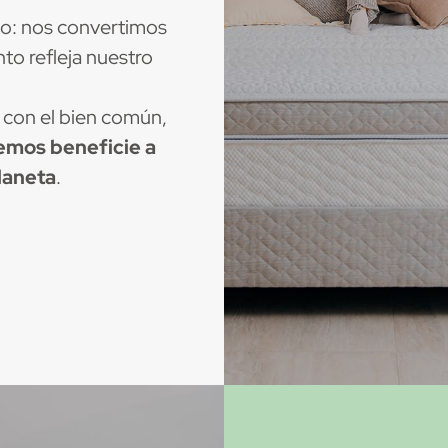
lo: nos convertimos
to refleja nuestro
con el bien común,
emos beneficie a
laneta
.