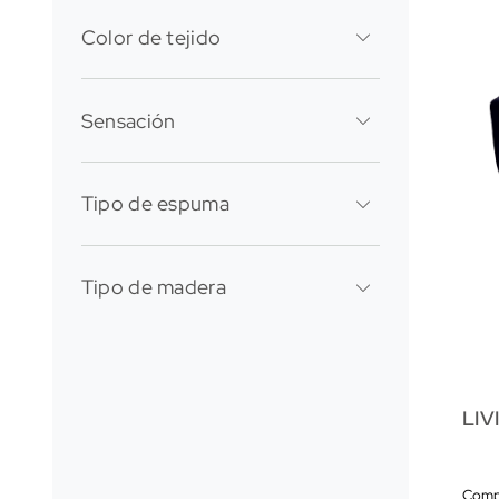
Color de tejido
Azul
Sensación
Suave
Tipo de espuma
Espuma soft
Tipo de madera
Eucalipto
LIV
Comp