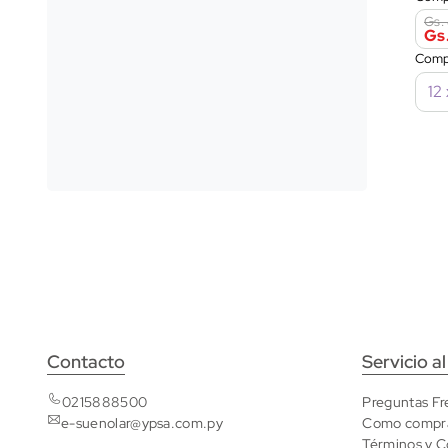
Gs.
Gs
Comp
Contacto
Servicio al
0215888500
Preguntas Fr
e-suenolar@ypsa.com.py
Como compr
Términos y C